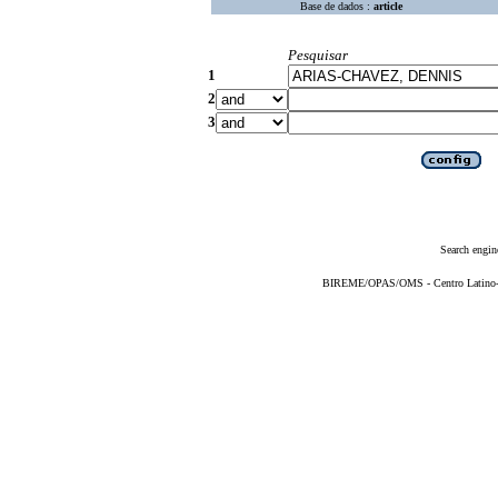
Base de dados :
article
Pesquisar
1
2
3
Search engin
BIREME/OPAS/OMS - Centro Latino-Am