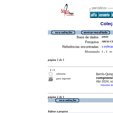
Coleç
Base de dados :
article
Pesquisa :
ARIAS-CH
Referências encontradas :
refina
1
[
Mostrando:
1 .. 1
no f
página 1 de 1
1 / 1
seleciona
Berrío-Quisp
comprensió
para imprimir
Abr 2024, v
resumo e
·
página 1 de 1
Refinar a pesquisa