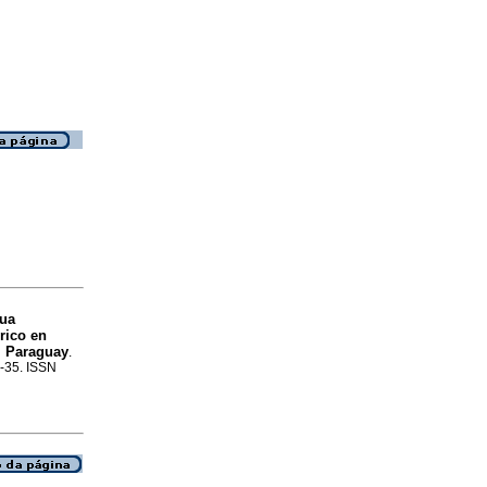
gua
rico en
n, Paraguay
.
4-35. ISSN