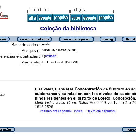
Coleção da biblioteca
Base de dados :
article
Pesquisa :
ARAUJO, SILVIA [Autor]
erências encontradas :
refinar
1
[
]
Mostrando:
1 .. 1
no formato [
ISO 690
]
Concentración de fluoruro en a
Diez Pérez, Diana et al.
subterránea y su relación con los niveles de calcio sé
imir
niños residentes en el distrito de Loreto, Concepció
Mem. Inst. Investig. Cienc. Salud
, Ago 2019, vol.17, no.2, p.2
1812-9528
|
resumo em espanhol
inglês
texto em espanhol
·
·