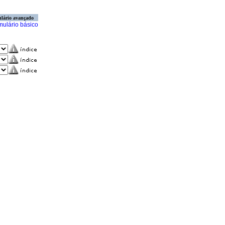
lário avançado
mulário básico