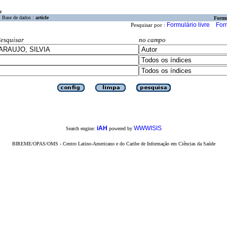
a
Base de dados :
article
Formu
Formulário livre
For
Pesquisar por :
esquisar
no campo
iAH
WWWISIS
Search engine:
powered by
BIREME/OPAS/OMS - Centro Latino-Americano e do Caribe de Informação em Ciências da Saúde