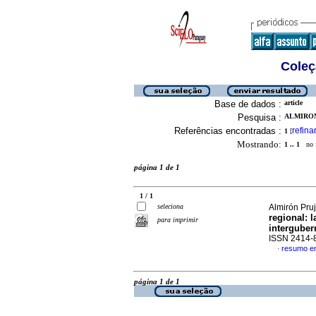
Coleç
Base de dados :
article
Pesquisa :
ALMIRON
Referências encontradas :
refina
1
[
Mostrando:
1 .. 1
no f
página 1 de 1
1 / 1
seleciona
Almirón Pruj
regional: 
para imprimir
intergube
ISSN 2414-
resumo e
·
página 1 de 1