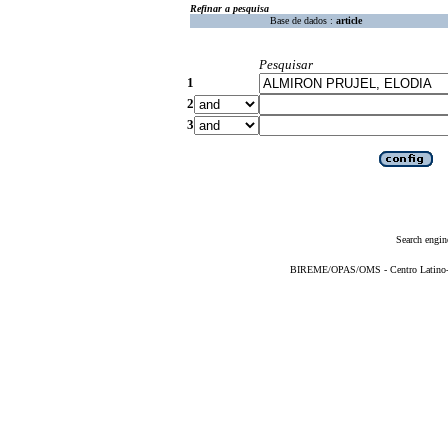
Refinar a pesquisa
Base de dados :
article
Pesquisar
1
2
3
Search engin
BIREME/OPAS/OMS - Centro Latino-Am