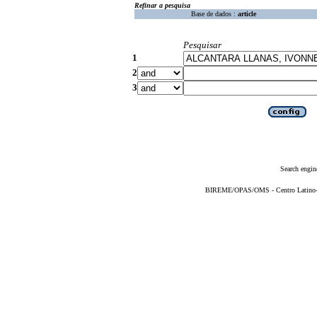
Refinar a pesquisa
Base de dados :
article
Pesquisar
1
2
3
Search engin
BIREME/OPAS/OMS - Centro Latino-Am