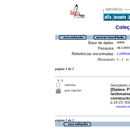
Coleç
Base de dados :
article
Pesquisa :
ALCANTA
Referências encontradas :
refina
1
[
Mostrando:
1 .. 1
no f
página 1 de 1
1 / 1
seleciona
Gonçalves, A
(Diptera: 
para imprimir
leishmania
constructi
p.16-23. IS
resumo em
·
página 1 de 1