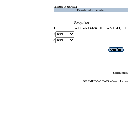
Refinar a pesquisa
Base de dados :
article
Pesquisar
1
2
3
Search engin
BIREME/OPAS/OMS - Centro Latino-Am