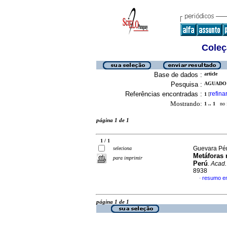
Coleç
Base de dados :
article
Pesquisa :
AGUADO 
Referências encontradas :
refina
1
[
Mostrando:
1 .. 1
no f
página 1 de 1
1 / 1
Guevara Pér
seleciona
Metáforas 
para imprimir
Perú
.
Acad.
8938
resumo e
·
página 1 de 1