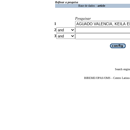
Refinar a pesquisa
Base de dados :
article
Pesquisar
1
2
3
Search engin
BIREME/OPAS/OMS - Centro Latino-Am