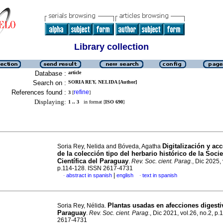
Library collection
Database :
article
Search on :
SORIA REY, NELIDA [Author]
References found :
refine
3
[
]
Displaying:
1 .. 3
in format [
ISO 690
]
Digitalización y ac
Soria Rey, Nelida and Bóveda, Agatha
de la colección tipo del herbario histórico de la Soci
Científica del Paraguay
.
Rev. Soc. cient. Parag.
, Dic 2025, 
p.114-128. ISSN 2617-4731
|
abstract in spanish
english
text in spanish
·
·
Plantas usadas en afecciones digesti
Soria Rey, Nélida.
Paraguay
.
Rev. Soc. cient. Parag.
, Dic 2021, vol.26, no.2, p
2617-4731