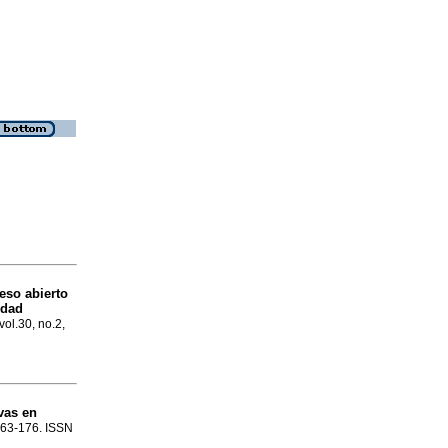
ceso abierto
edad
vol.30, no.2,
vas en
.163-176. ISSN