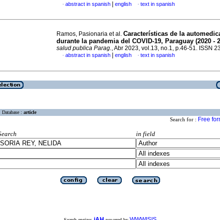
|
abstract in spanish
english
text in spanish
·
·
Características de la automedic
Ramos, Pasionaria et al.
durante la pandemia del COVID-19, Paraguay (2020 - 
salud publica Parag.
, Abr 2023, vol.13, no.1, p.46-51. ISSN 
|
abstract in spanish
english
text in spanish
·
·
Database :
article
Free fo
Search for :
Search
in field
iAH
WWWISIS
Search engine:
powered by