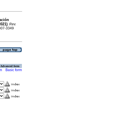
ación
2021)
.
Rev.
2307-3349
Advanced form
rm
Basic form