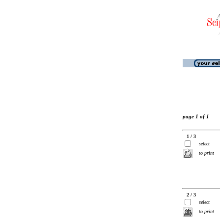
page 1 of 1
1 / 3
select
to print
2 / 3
select
to print