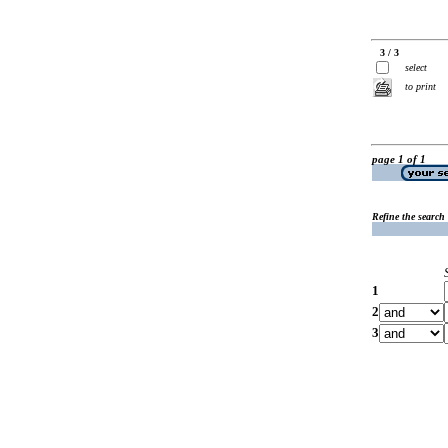
3 / 3
select
to print
page 1 of 1
Refine the search
1
2
3