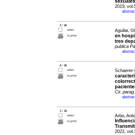
sexuale
2019, vol.
abstrac
·
3 / 26
select
Aguilar, Gl
en hospi
to print
tres dep
publica Pa
abstrac
·
4 / 26
select
Schaerer-E
caracter
to print
colorrec
paciente
Cir. parag.
abstrac
·
5 / 26
Arbo, Anto
select
Influenc
to print
Transmit
2022, vol.