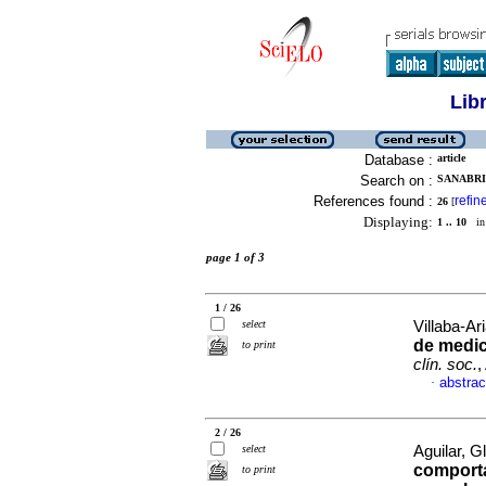
Lib
Database :
article
Search on :
SANABRIA
References found :
refin
26
[
Displaying:
1 .. 10
in 
page 1 of 3
1 / 26
select
Villaba-Ar
de medic
to print
clín. soc.
,
abstrac
·
2 / 26
select
Aguilar, Gl
comporta
to print