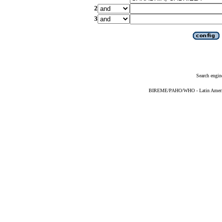
2
3
Search engin
BIREME/PAHO/WHO - Latin American