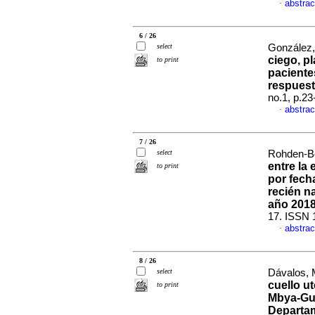
abstrac
·
6 / 26
select
González, 
ciego, p
to print
paciente
respuest
no.1, p.2
abstrac
·
7 / 26
select
Rohden-Bo
entre la
to print
por fech
recién na
año 201
17. ISSN 
abstrac
·
8 / 26
select
Dávalos, 
cuello u
to print
Mbya-Gua
Departa