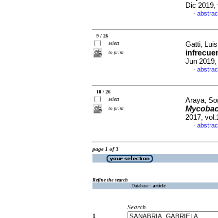
Dic 2019, 
abstrac
·
9 / 26
select
Gatti, Luis
infrecue
to print
Jun 2019,
abstrac
·
10 / 26
select
Araya, Sor
Mycobac
to print
2017, vol.
abstrac
·
page 1 of 3
Refine the search
Database :
article
Search
1