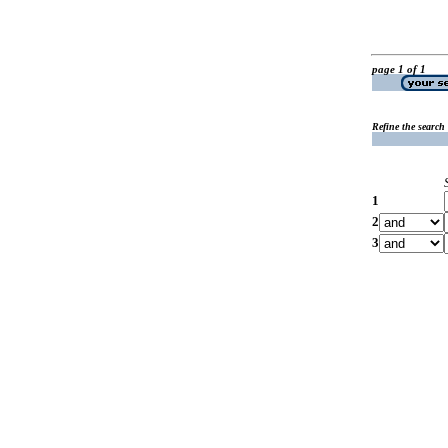
page 1 of 1
Refine the search
1
2
3