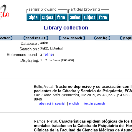
Library collection
Database :
article
Search on :
PAEZ, L [Author]
References found :
refine
2
[
]
Displaying:
1 .. 2
in format [
ISO 690
]
Trastorno depresivo y su asociación con 
Bello, A et al.
pacientes de la Cátedra y Servicio de Psiquiatría, F
Fac. Cienc. Méd. (Asunción)
, Dic 2015, vol.48, no.2, p.47-58
8949
|
abstract in spanish
english
text in spanish
·
·
Características epidemiológicas de los 
Ramos, P et al.
mentales tratados en la Cátedra de Psiquiatría del Hos
Clínicas de la Facultad de Ciencias Médicas de Asun