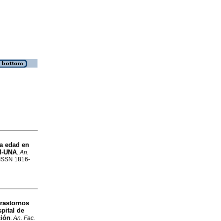
la edad en
CM-UNA
.
An.
. ISSN 1816-
trastornos
pital de
ción
.
An. Fac.