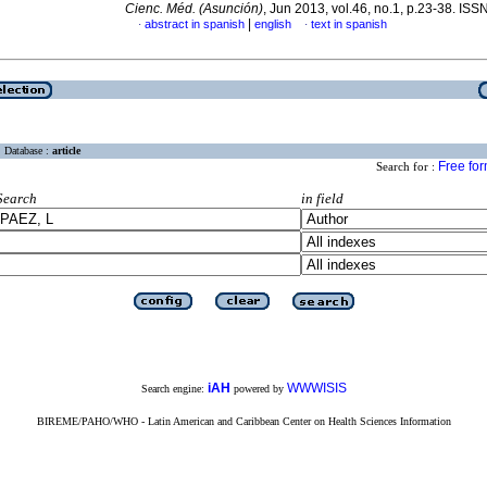
Cienc. Méd. (Asunción)
, Jun 2013, vol.46, no.1, p.23-38. IS
|
abstract in spanish
english
text in spanish
·
·
Database :
article
Free fo
Search for :
Search
in field
iAH
WWWISIS
Search engine:
powered by
BIREME/PAHO/WHO - Latin American and Caribbean Center on Health Sciences Information