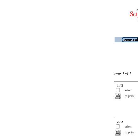
page 1 of 1
1 / 2
select
to print
2 / 2
select
to print