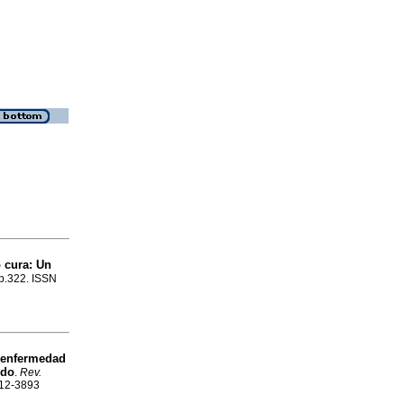
o cura: Un
 p.322. ISSN
 enfermedad
ido
.
Rev.
2312-3893