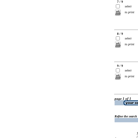
7 / 9
select
to print
8 / 9
select
to print
9 / 9
select
to print
page 1 of 1
Refine the search