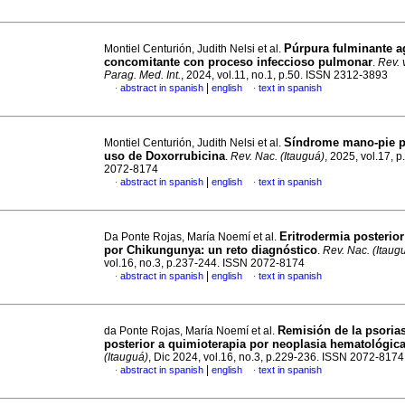
Púrpura fulminante 
Montiel Centurión, Judith Nelsi et al.
concomitante con proceso infeccioso pulmonar
.
Rev. 
Parag. Med. Int.
, 2024, vol.11, no.1, p.50. ISSN 2312-3893
|
abstract in spanish
english
text in spanish
·
·
Síndrome mano-pie po
Montiel Centurión, Judith Nelsi et al.
uso de Doxorrubicina
.
Rev. Nac. (Itauguá)
, 2025, vol.17, 
2072-8174
|
abstract in spanish
english
text in spanish
·
·
Eritrodermia posterior
Da Ponte Rojas, María Noemí et al.
por Chikungunya: un reto diagnóstico
.
Rev. Nac. (Itaug
vol.16, no.3, p.237-244. ISSN 2072-8174
|
abstract in spanish
english
text in spanish
·
·
Remisión de la psorias
da Ponte Rojas, María Noemí et al.
posterior a quimioterapia por neoplasia hematológic
(Itauguá)
, Dic 2024, vol.16, no.3, p.229-236. ISSN 2072-8174
|
abstract in spanish
english
text in spanish
·
·