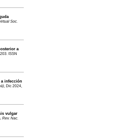
aguda
virtual Soc.
sterior a
p.203. ISSN
 a infección
uá)
, Dic 2024,
is vulgar
a
.
Rev. Nac.