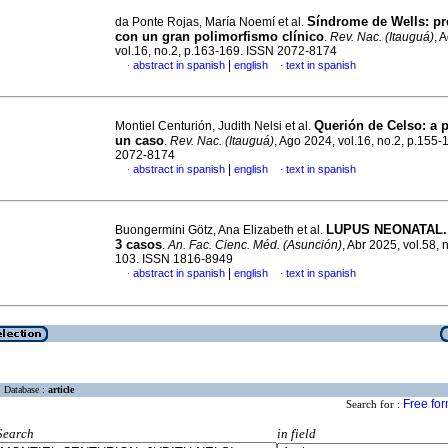
Síndrome de Wells: pr
da Ponte Rojas, María Noemí et al.
con un gran polimorfismo clínico
.
Rev. Nac. (Itauguá)
, 
vol.16, no.2, p.163-169. ISSN 2072-8174
|
abstract in spanish
english
text in spanish
·
·
Querión de Celso: a 
Montiel Centurión, Judith Nelsi et al.
un caso
.
Rev. Nac. (Itauguá)
, Ago 2024, vol.16, no.2, p.155
2072-8174
|
abstract in spanish
english
text in spanish
·
·
LUPUS NEONATAL. 
Buongermini Götz, Ana Elizabeth et al.
3 casos
.
An. Fac. Cienc. Méd. (Asunción)
, Abr 2025, vol.58, 
103. ISSN 1816-8949
|
abstract in spanish
english
text in spanish
·
·
Database :
article
Free fo
Search for :
Search
in field