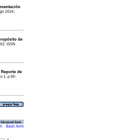
esentación
Ago 2024,
propósito de
-162. ISSN
Reporte de
no.1, p.95-
Advanced form
rm
Basic form