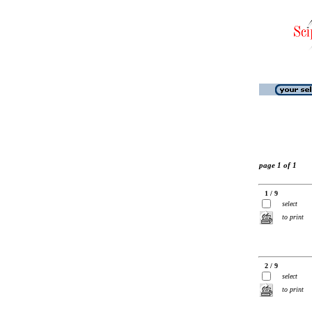
page 1 of 1
1 / 9
select
to print
2 / 9
select
to print