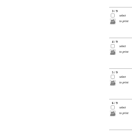
3 / 9
select
to print
4 / 9
select
to print
5 / 9
select
to print
6 / 9
select
to print