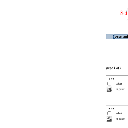
page 1 of 1
1 / 2
select
to print
2 / 2
select
to print