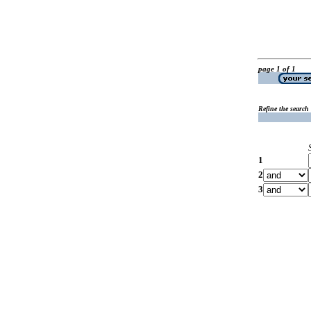
page 1 of 1
Refine the search
1
2
3