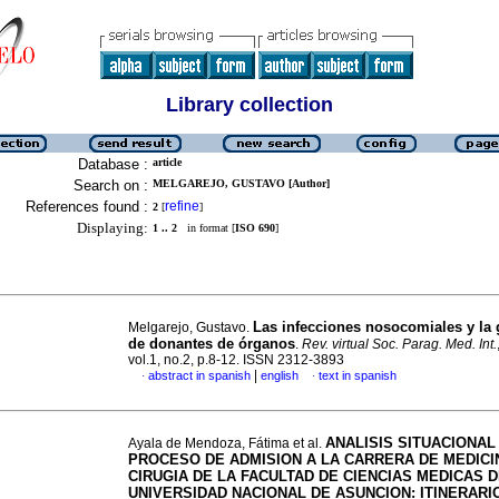
Library collection
Database :
article
Search on :
MELGAREJO, GUSTAVO [Author]
References found :
refine
2
[
]
Displaying:
1 .. 2
in format [
ISO 690
]
Las infecciones nosocomiales y la
Melgarejo, Gustavo.
de donantes de órganos
.
Rev. virtual Soc. Parag. Med. Int.
vol.1, no.2, p.8-12. ISSN 2312-3893
|
abstract in spanish
english
text in spanish
·
·
ANALISIS SITUACIONAL
Ayala de Mendoza, Fátima et al.
PROCESO DE ADMISION A LA CARRERA DE MEDICI
CIRUGIA DE LA FACULTAD DE CIENCIAS MEDICAS D
UNIVERSIDAD NACIONAL DE ASUNCION: ITINERARI