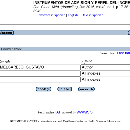
INSTRUMENTOS DE ADMISION Y PERFIL DEL INGR
Fac. Cienc. Méd. (Asunción)
, Jun 2016, vol.49, no.1, p.17-38
8949
|
abstract in spanish
english
text in spanish
·
·
Database :
article
Free fo
Search for :
Search
in field
iAH
WWWISIS
Search engine:
powered by
BIREME/PAHO/WHO - Latin American and Caribbean Center on Health Sciences Information