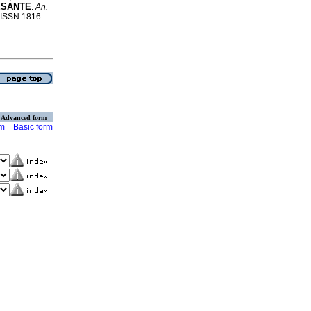
ESANTE
.
An.
. ISSN 1816-
Advanced form
rm
Basic form