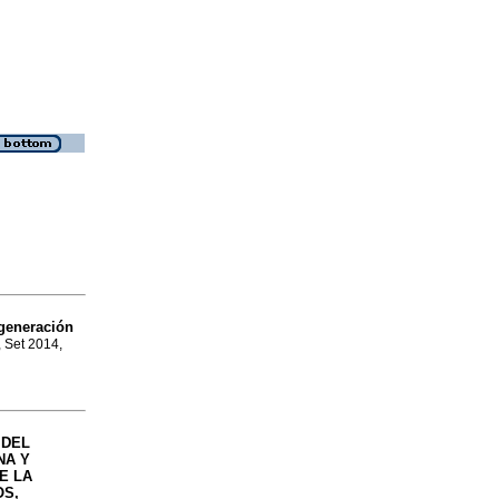
 generación
, Set 2014,
 DEL
NA Y
E LA
OS,