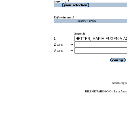
page 1 of 1
Refine the search
Database :
article
Search
1
2
3
Search engin
BIREME/PAHO/WHO - Latin American