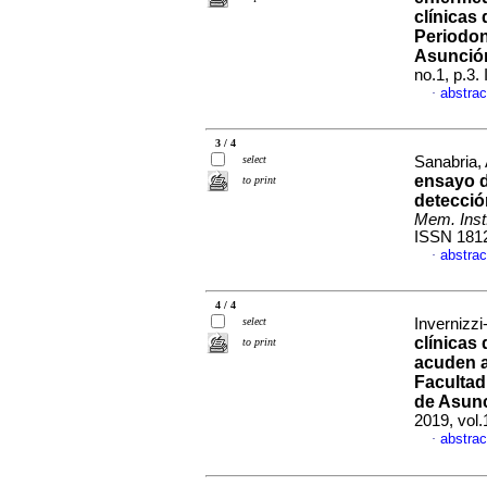
clínicas
Periodon
Asunció
no.1, p.3
abstrac
·
3 / 4
select
Sanabria, 
ensayo d
to print
detecció
Mem. Inst.
ISSN 181
abstrac
·
4 / 4
select
Invernizzi
clínicas
to print
acuden a
Facultad
de Asun
2019, vol.
abstrac
·