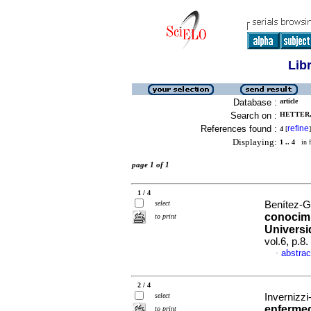
Lib
Database :
article
Search on :
HETTER,
References found :
refine
4
[
]
Displaying:
1 .. 4
in f
page 1 of 1
1 / 4
select
Benítez-G
conocimi
to print
Universi
vol.6, p.
abstrac
·
2 / 4
select
Invernizzi
enfermed
to print