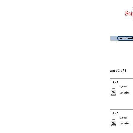
page 1 of 1
1 / 5
select
to print
2 / 5
select
to print