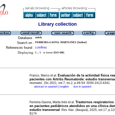
Library collection
Database :
article
Search on :
FERREIRA-GAONA, MARTA INES [Author]
References found :
refine
5
[
]
Displaying:
1 .. 5
in format [
ISO 690
]
Evaluación de la actividad física re
Franco, Marco et al.
pacientes con Artritis Reumatoide: estudio transversa
reumatol.
, Dic 2021, vol.7, no.2, p.49-54. ISSN 2413-4341
|
abstract in spanish
english
text in spanish
·
·
Trastornos respiratorios
Ferreira-Gaona, Marta Inés et al.
en pacientes pediátricos atendidos en una clínica den
estudio transversal
.
Rev. Nac. (Itauguá)
, 2025, vol.17, p.1
8174