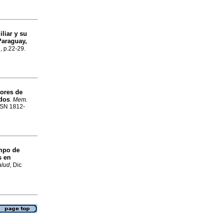
liar y su
Paraguay,
3, p.22-29.
tores de
ados
.
Mem.
ISSN 1812-
mpo de
s en
alud
, Dic