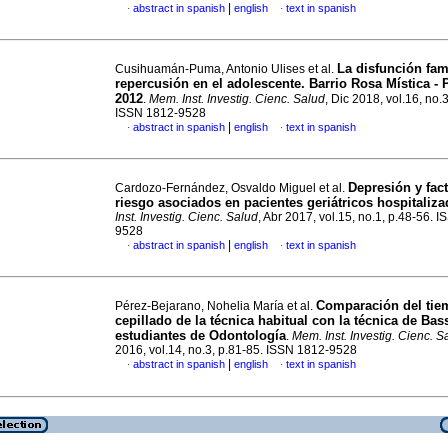
|
abstract in spanish
english
text in spanish
·
·
La disfunción fami
Cusihuamán-Puma, Antonio Ulises et al.
repercusión en el adolescente. Barrio Rosa Mística - 
2012
.
Mem. Inst. Investig. Cienc. Salud
, Dic 2018, vol.16, no.
ISSN 1812-9528
|
abstract in spanish
english
text in spanish
·
·
Depresión y fac
Cardozo-Fernández, Osvaldo Miguel et al.
riesgo asociados en pacientes geriátricos hospitaliz
Inst. Investig. Cienc. Salud
, Abr 2017, vol.15, no.1, p.48-56. 
9528
|
abstract in spanish
english
text in spanish
·
·
Comparación del tie
Pérez-Bejarano, Nohelia María et al.
cepillado de la técnica habitual con la técnica de Bas
estudiantes de Odontología
.
Mem. Inst. Investig. Cienc. S
2016, vol.14, no.3, p.81-85. ISSN 1812-9528
|
abstract in spanish
english
text in spanish
·
·