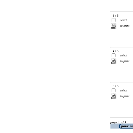
3 / 5
select
to print
4 / 5
select
to print
5 / 5
select
to print
page 1 of 1