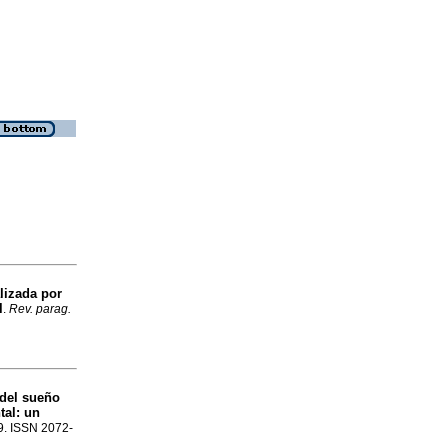
alizada por
l
.
Rev. parag.
 del sueño
tal: un
19. ISSN 2072-