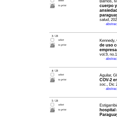
select
Barrios, I
cuerpo y
to print
ansiedad
paraguay
salud
, 20
abstrac
·
3 / 23
select
Kennedy, C
de uso c
to print
empresas
vol.9, no.
abstrac
·
4 / 23
select
Aguilar, Gl
COV-2 en
to print
soc.
, Dic
abstrac
·
5 / 23
select
Estigarrib
hospital
to print
Paragua