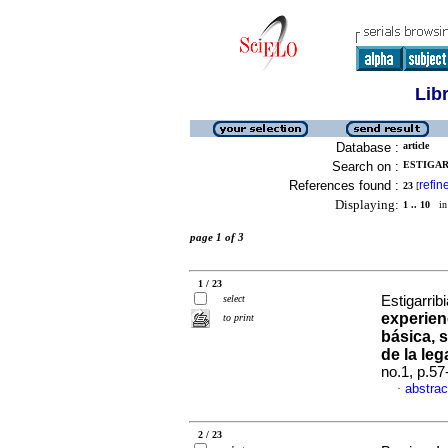
Lib
Database :
article
Search on :
ESTIGARR
References found :
refin
23
[
Displaying:
1 .. 10
in 
page 1 of 3
1 / 23
select
Estigarrib
experien
to print
básica, 
de la leg
no.1, p.5
abstrac
·
2 / 23