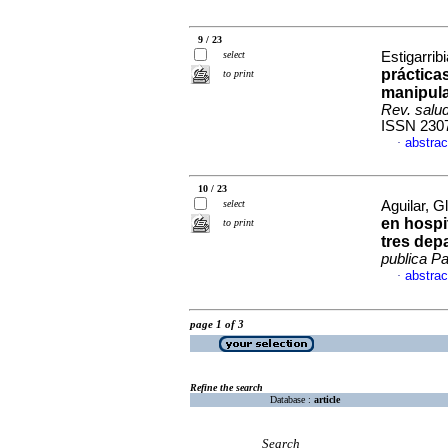
9 / 23
select
Estigarrib
práctica
to print
manipula
Rev. salud
ISSN 230
abstrac
·
10 / 23
select
Aguilar, Gl
en hospi
to print
tres dep
publica Pa
abstrac
·
page 1 of 3
Refine the search
Database :
article
Search