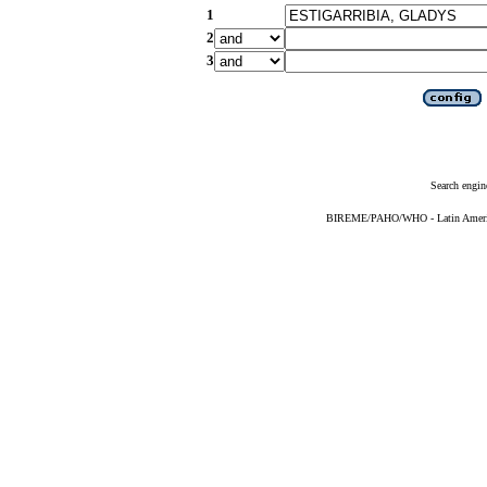
1
2
3
Search engin
BIREME/PAHO/WHO - Latin American