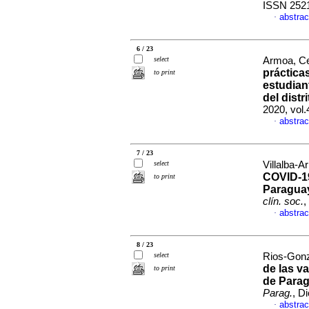
ISSN 252
abstrac
·
6 / 23
select
Armoa, Ce
práctica
to print
estudian
del distr
2020, vol.
abstrac
·
7 / 23
select
Villalba-Ar
COVID-1
to print
Paraguay
clín. soc.
,
abstrac
·
8 / 23
select
Rios-Gonz
de las v
to print
de Parag
Parag.
, D
abstrac
·