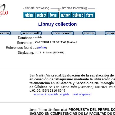
Library collection
Database :
article
Search on :
CALDEROLI, FLORIANO [Author]
References found :
refine
2
[
]
Displaying:
1 .. 2
in format [
ISO 690
]
Evaluación de la satisfacción de
San Martin, Víctor et al.
en cesación de tabaquismo mediante la utilización d
telemedicina en la Cátedra y Servicio de Neumología 
de Clínicas
.
An. Fac. Cienc. Méd. (Asunción)
, Dic 2021, vol.
p.61-66. ISSN 1816-8949
|
abstract in spanish
english
text in spanish
·
·
PROPUESTA DEL PERFIL D
Jorge Tadeo, Jiménez et al.
BASADO EN COMPETENCIAS DE LA FACULTAD DE C