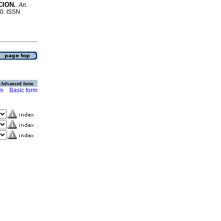
CION.
.
An.
40. ISSN
Advanced form
rm
Basic form