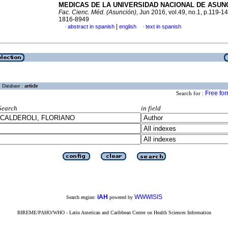
MEDICAS DE LA UNIVERSIDAD NACIONAL DE ASUN
Fac. Cienc. Méd. (Asunción)
, Jun 2016, vol.49, no.1, p.119-1
1816-8949
|
abstract in spanish
english
text in spanish
·
·
Database :
article
Free fo
Search for :
Search
in field
iAH
WWWISIS
Search engine:
powered by
BIREME/PAHO/WHO - Latin American and Caribbean Center on Health Sciences Information