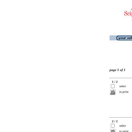
page 1 of 1
1 / 2
select
to print
2 / 2
select
to print