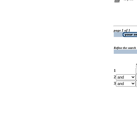
page 1 of 1
Refine the search
1
2
3