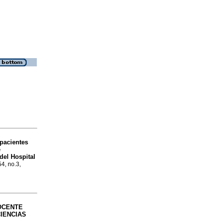
 pacientes
e
del Hospital
54, no.3,
OCENTE
IENCIAS