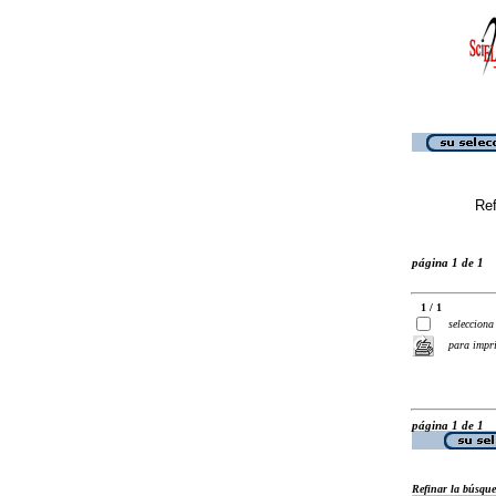
Ref
página 1 de 1
1 / 1
selecciona
para impr
página 1 de 1
Refinar la búsqu