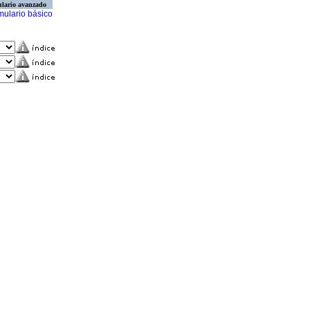
lario avanzado
mulario básico