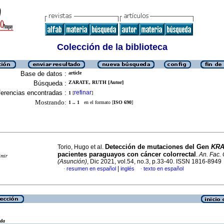
Colección de la biblioteca
Base de datos :
article
Búsqueda :
ZARATE, RUTH [Autor]
erencias encontradas :
refinar
1
[
]
Mostrando:
1 .. 1
en el formato [
ISO 690
]
Detección de mutaciones del Gen
KR
Torio, Hugo et al.
pacientes paraguayos con cáncer colorrectal
.
An. Fac.
imir
(Asunción)
, Dic 2021, vol.54, no.3, p.33-40. ISSN 1816-8949
|
resumen en español
inglés
texto en español
·
·
eda