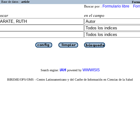
Base de datos :
article
Formu
Formulario libre
For
Buscar por :
uscar
en el campo
iAH
WWWISIS
Search engine:
powered by
BIREME/OPS/OMS - Centro Latinoamericano y del Caribe de Información en Ciencias de la Salud