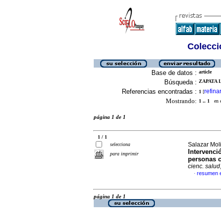
Colecció
Base de datos :
article
Búsqueda :
ZAPATA L
Referencias encontradas :
refina
1
[
Mostrando:
1 .. 1
en el
página 1 de 1
1 / 1
Salazar Mol
selecciona
Intervenci
para imprimir
personas c
cienc. salud
resumen 
·
página 1 de 1