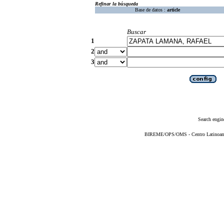
Refinar la búsqueda
Base de datos :
article
Buscar
1
2
3
Search engin
BIREME/OPS/OMS - Centro Latinoameri