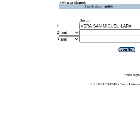
Refinar la búsqueda
Base de datos :
article
Buscar
1
2
3
Search engin
BIREME/OPS/OMS - Centro Latinoameri