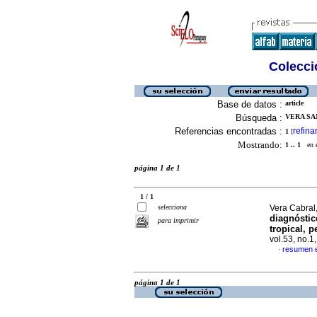
Colecció
Base de datos :
article
Búsqueda :
VERA SAN
Referencias encontradas :
refina
1
[
Mostrando:
1 .. 1
en el
página 1 de 1
1 / 1
selecciona
Vera Cabral,
diagnóstic
para imprimir
tropical, 
vol.53, no.
resumen 
·
página 1 de 1