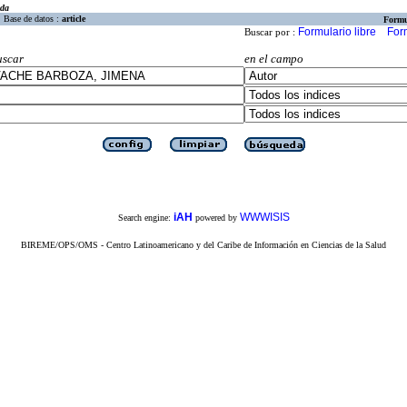
eda
Base de datos :
article
Formu
Formulario libre
For
Buscar por :
uscar
en el campo
iAH
WWWISIS
Search engine:
powered by
BIREME/OPS/OMS - Centro Latinoamericano y del Caribe de Información en Ciencias de la Salud