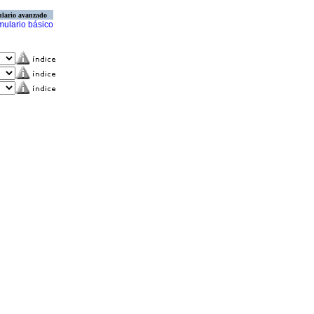
lario avanzado
mulario básico