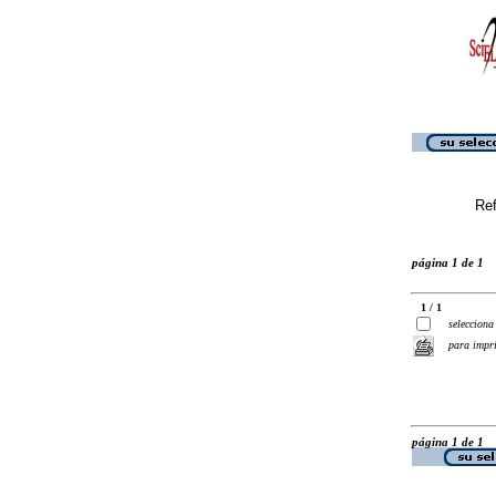
Ref
página 1 de 1
1 / 1
selecciona
para impr
página 1 de 1