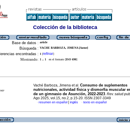
Colección de la biblioteca
Base de datos :
article
Búsqueda :
VACHE BARBOZA, JIMENA [Autor]
erencias encontradas :
refinar
1
[
]
Mostrando:
1 .. 1
en el formato [
ISO 690
]
Consumo de suplementos
Vaché Barboza, Jimena et al.
nutricionales, actividad física y dismorfia muscular 
imir
de un gimnasio de Asunción, 2022-2023
.
Rev. salud pub
Ago 2025, vol.15, no.2, p.15-20. ISSN 2307-3349
|
resumen en español
inglés
texto en español
·
·