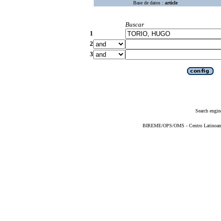
Base de datos :
article
Buscar
1
2
3
Search engin
BIREME/OPS/OMS - Centro Latinoameri