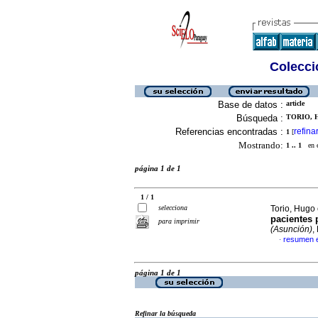
Colecció
Base de datos :
article
Búsqueda :
TORIO, H
Referencias encontradas :
refina
1
[
Mostrando:
1 .. 1
en el
página 1 de 1
1 / 1
selecciona
Torio, Hugo 
pacientes 
para imprimir
(Asunción)
,
resumen 
·
página 1 de 1
Refinar la búsqueda