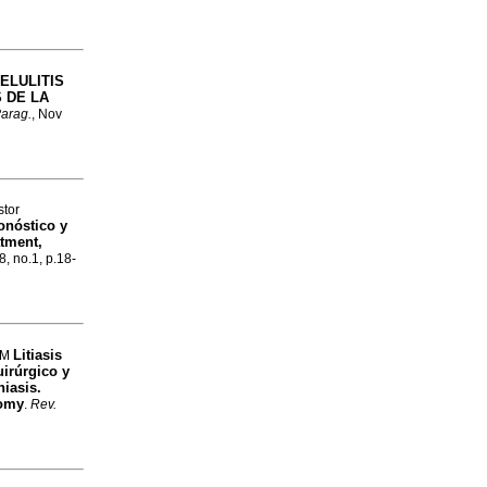
ELULITIS
 DE LA
Parag.
, Nov
stor
onóstico y
atment,
8, no.1, p.18-
Litiasis
s M
uirúrgico y
iasis.
tomy
.
Rev.