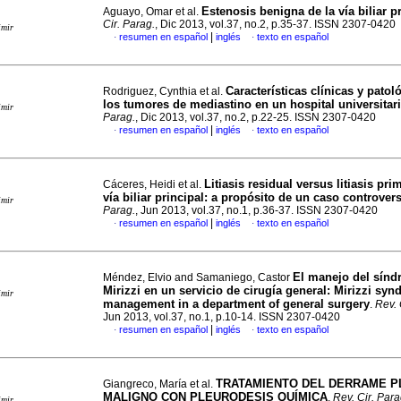
Estenosis benigna de la vía biliar p
Aguayo, Omar et al.
Cir. Parag.
, Dic 2013, vol.37, no.2, p.35-37. ISSN 2307-0420
imir
|
resumen en español
inglés
texto en español
·
·
Características clínicas y patol
Rodriguez, Cynthia et al.
los tumores de mediastino en un hospital universitar
imir
Parag.
, Dic 2013, vol.37, no.2, p.22-25. ISSN 2307-0420
|
resumen en español
inglés
texto en español
·
·
Litiasis residual versus litiasis pri
Cáceres, Heidi et al.
vía biliar principal: a propósito de un caso controvers
imir
Parag.
, Jun 2013, vol.37, no.1, p.36-37. ISSN 2307-0420
|
resumen en español
inglés
texto en español
·
·
El manejo del sínd
Méndez, Elvio and Samaniego, Castor
Mirizzi en un servicio de cirugía general
:
Mirizzi syn
imir
management in a department of general surgery
.
Rev. 
Jun 2013, vol.37, no.1, p.10-14. ISSN 2307-0420
|
resumen en español
inglés
texto en español
·
·
TRATAMIENTO DEL DERRAME P
Giangreco, María et al.
MALIGNO CON PLEURODESIS QUÍMICA
.
Rev. Cir. Para
imir