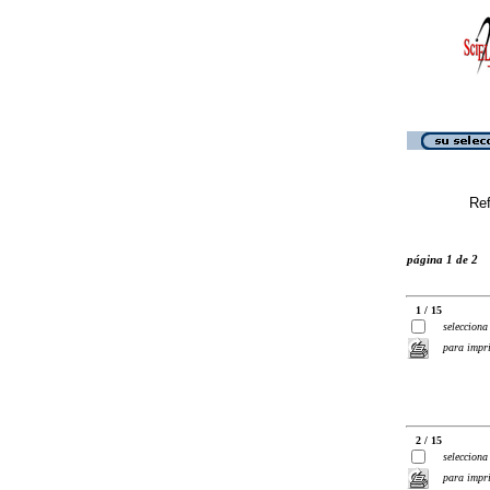
Ref
página 1 de 2
1 / 15
selecciona
para impr
2 / 15
selecciona
para impr