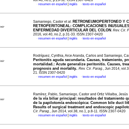
vol.48, no.2, p.29-32. ISSN 2307-0420
|
resumen en español
inglés
texto en español
·
·
RETRONEUMOPERITONEO Y C
Samaniego, Castor et al.
RETROPERITONEAL: COMPLICACIONES INUSUALES
imir
ENFERMEDAD DIVERTICULAR DEL COLON
.
Rev. Cir. 
2016, vol.40, no.2, p.31-33. ISSN 2307-0420
|
resumen en español
inglés
texto en español
·
·
Rodríguez, Cynthia, Arce Aranda, Carlos and Samaniego, Ca
Peritonitis aguda secundaria. Causas, tratamiento, pr
imir
mortalidad.
:
Acute generalize peritonitis. Causes, tre
prognosis and mortality.
.
Rev. Cir. Parag.
, Jun 2014, vol.3
21. ISSN 2307-0420
|
resumen en español
inglés
texto en español
·
·
Ramírez, Pablo, Samaniego, Castor and Ortiz Villalba, Jesú
de la vía biliar principal: resultados del tratamiento q
imir
de la papilotomía endoscópica
:
Common bile duct lith
Results of surgical treatment and endoscopic papilo
Cir. Parag.
, Jun 2014, vol.38, no.1, p.8-11. ISSN 2307-0420
|
resumen en español
inglés
texto en español
·
·