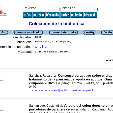
Colección de la biblioteca
Base de datos :
article
Búsqueda :
SAMANIEGO, CASTOR [Autor]
erencias encontradas :
refinar
15
[
]
Mostrando:
1 .. 10
en el formato [
ISO 690
]
va a
Consenso paraguayo sobre el diag
Sánchez, Rosa et al.
tratamiento de la pancreatitis aguda en adultos. Guía
imir
cirujanos – 2025
.
Cir. parag.
, Abr 2025, vol.49, no.1, p.24-
0420
|
resumen en español
inglés
texto en español
·
·
Volvulo del colon derecho en a
Samaniego, Castor et al.
portadores de parálisis cerebral infantil
.
Cir. parag.
, Ag
imir