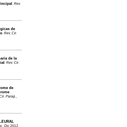
rincipal
.
Rev.
ógicas de
io
.
Rev. Cir.
maria de la
ial
.
Rev. Cir.
rome de
drome
Cir. Parag.
,
LEURAL
g.
, Dic 2012,