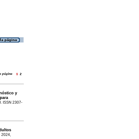
 la página
nóstico y
 para
38. ISSN 2307-
dultos
o 2024,