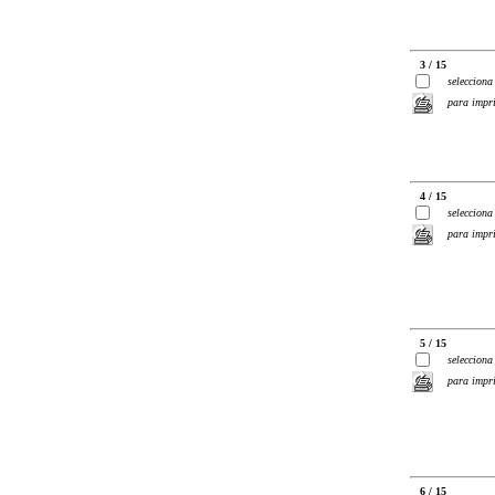
3 / 15
selecciona
para impr
4 / 15
selecciona
para impr
5 / 15
selecciona
para impr
6 / 15