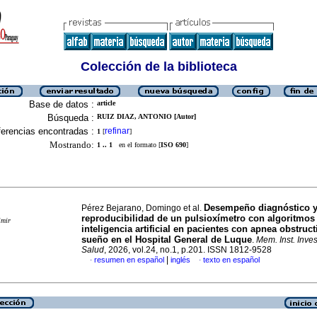
Colección de la biblioteca
Base de datos :
article
Búsqueda :
RUIZ DIAZ, ANTONIO [Autor]
erencias encontradas :
refinar
1
[
]
Mostrando:
1 .. 1
en el formato [
ISO 690
]
Desempeño diagnóstico 
Pérez Bejarano, Domingo et al.
reproducibilidad de un pulsioxímetro con algoritmos
imir
inteligencia artificial en pacientes con apnea obstruct
sueño en el Hospital General de Luque
.
Mem. Inst. Inves
Salud
, 2026, vol.24, no.1, p.201. ISSN 1812-9528
|
resumen en español
inglés
texto en español
·
·