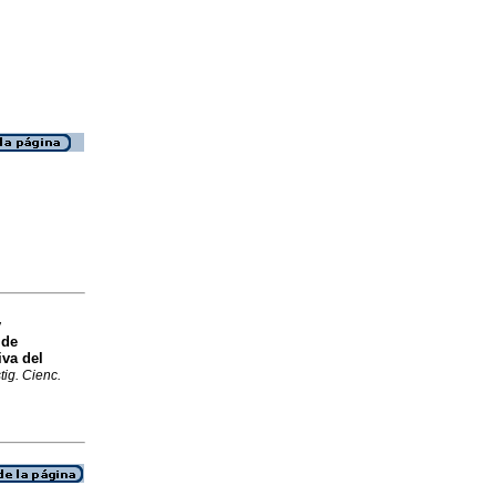
y
 de
iva del
tig. Cienc.