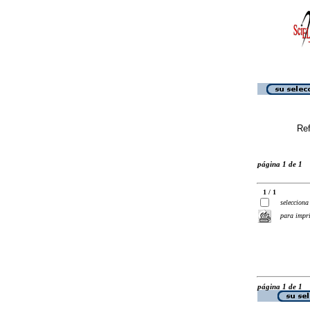
Ref
página 1 de 1
1 / 1
selecciona
para impr
página 1 de 1