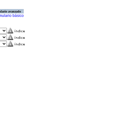
lario avanzado
mulario básico