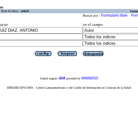
eda
Base de datos :
article
Formu
Formulario libre
For
Buscar por :
uscar
en el campo
iAH
WWWISIS
Search engine:
powered by
BIREME/OPS/OMS - Centro Latinoamericano y del Caribe de Información en Ciencias de la Salud