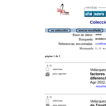
Colecció
Base de datos :
article
Búsqueda :
RODRIGUE
Referencias encontradas :
refina
3
[
Mostrando:
1 .. 3
en el
página 1 de 1
1 / 3
selecciona
Velázquez,
factores
para imprimir
diferenc
Ago 2022,
resume
·
2 / 3
selecciona
Velázquez,
de Tiroi
para imprimir