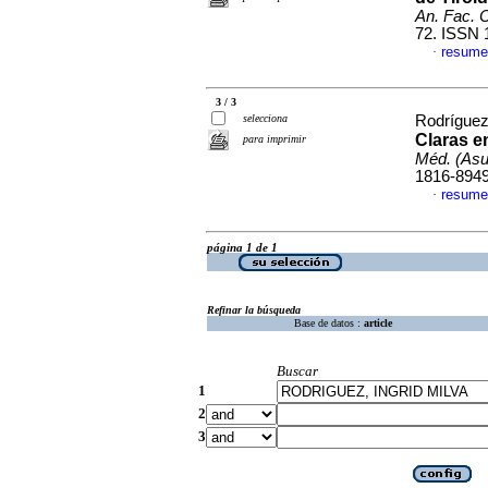
An. Fac. 
72. ISSN 
resume
·
3 / 3
selecciona
Rodríguez
Claras e
para imprimir
Méd. (Asu
1816-894
resume
·
página 1 de 1
Refinar la búsqueda
Base de datos :
article
Buscar
1
2
3