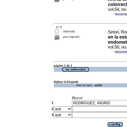
colorrect
vol.54, n
resume
·
3 / 3
selecciona
Sirtori, R
en la est
para imprimir
endomet
vol.50, n
resume
·
página 1 de 1
Refinar la búsqueda
Base de datos :
article
Buscar
1
2
3