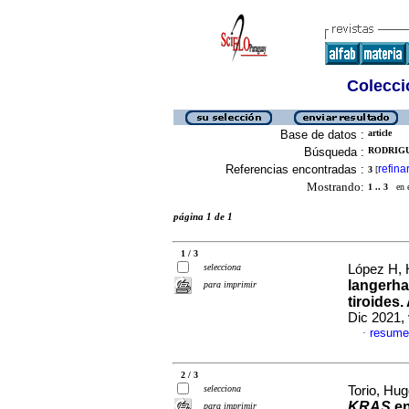
Colecció
Base de datos :
article
Búsqueda :
RODRIGUE
Referencias encontradas :
refina
3
[
Mostrando:
1 .. 3
en el
página 1 de 1
1 / 3
selecciona
López H, H
langerha
para imprimir
tiroides
Dic 2021, 
resume
·
2 / 3
selecciona
Torio, Hug
KRAS
en
para imprimir