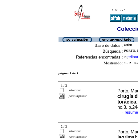
Colecció
Base de datos :
article
Búsqueda :
PORTO, 
Referencias encontradas :
refina
2
[
Mostrando:
1 .. 2
en el
página 1 de 1
1 / 2
selecciona
Porto, Mau
cirugía 
para imprimir
torácica
no.3, p.2
resume
·
2 / 2
selecciona
Porto, Mau
lagrimal
para imprimir