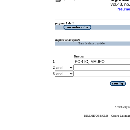
vol.43, n
resume
·
página 1 de 1
Refinar la búsqueda
Base de datos :
article
Buscar
1
2
3
Search engin
BIREME/OPS/OMS - Centro Latinoameri