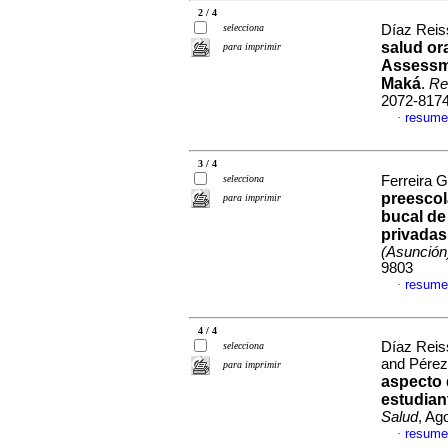
2 / 4
selecciona
Díaz Reiss
salud or
para imprimir
Assessme
Maká
.
Re
2072-817
resume
·
3 / 4
selecciona
Ferreira G
preescol
para imprimir
bucal de
privadas
(Asunción
9803
resume
·
4 / 4
Díaz Reiss
selecciona
and Pérez
para imprimir
aspecto 
estudian
Salud
, Ag
resume
·