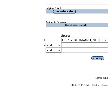
página 1 de 1
Refinar la búsqueda
Base de datos :
article
Buscar
1
2
3
Search engin
BIREME/OPS/OMS - Centro Latinoameri