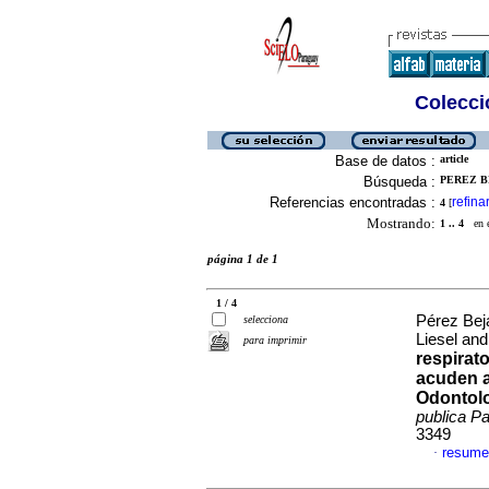
Colecció
Base de datos :
article
Búsqueda :
PEREZ B
Referencias encontradas :
refina
4
[
Mostrando:
1 .. 4
en el
página 1 de 1
1 / 4
Pérez Bej
selecciona
Liesel an
para imprimir
respirat
acuden a
Odontolo
publica Pa
3349
resume
·