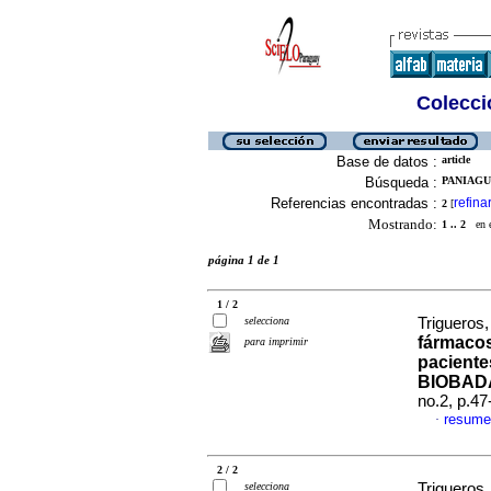
Colecció
Base de datos :
article
Búsqueda :
PANIAGU
Referencias encontradas :
refina
2
[
Mostrando:
1 .. 2
en el
página 1 de 1
1 / 2
selecciona
Trigueros,
fármacos
para imprimir
pacientes
BIOBAD
no.2, p.4
resume
·
2 / 2
selecciona
Trigueros,