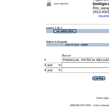
biológic
para imprimir
Rev. parag
2413-434
resume
·
página 1 de 1
Refinar la búsqueda
Base de datos :
article
Buscar
1
2
3
Search engin
BIREME/OPS/OMS - Centro Latinoameri