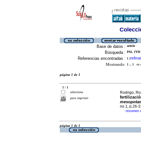
Colecció
Base de datos :
article
Búsqueda :
PAI, JYH-
Referencias encontradas :
refina
1
[
Mostrando:
1 .. 1
en el
página 1 de 1
1 / 1
selecciona
Rodrigo, Ro
fertilizaci
para imprimir
mesopota
no.1, p.26-
resumen 
·
página 1 de 1