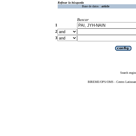
Refinar la búsqueda
Base de datos :
article
Buscar
1
2
3
Search engin
BIREME/OPS/OMS - Centro Latinoameri