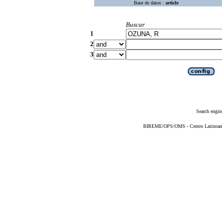
Base de datos :
article
Buscar
1
2
3
Search engin
BIREME/OPS/OMS - Centro Latinoameri