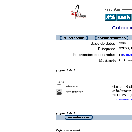
Colecció
Base de datos :
article
Búsqueda :
OZUNA, R
Referencias encontradas :
refina
1
[
Mostrando:
1 .. 1
en el
página 1 de 1
1 / 1
selecciona
Guillén, R et
miniatura
:
para imprimir
2011, vol.9,
resumen 
·
página 1 de 1
Refinar la búsqueda