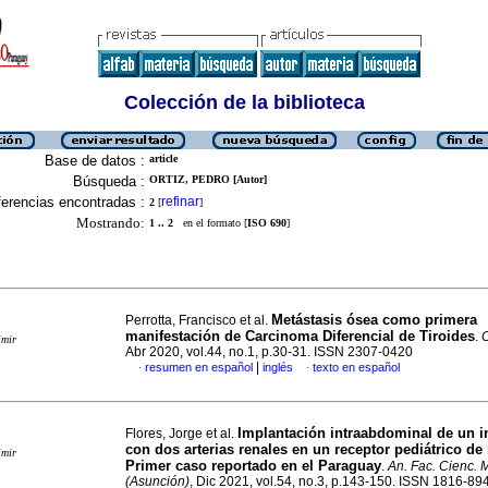
Colección de la biblioteca
Base de datos :
article
Búsqueda :
ORTIZ, PEDRO [Autor]
erencias encontradas :
refinar
2
[
]
Mostrando:
1 .. 2
en el formato [
ISO 690
]
Metástasis ósea como primera
Perrotta, Francisco et al.
manifestación de Carcinoma Diferencial de Tiroides
.
C
imir
Abr 2020, vol.44, no.1, p.30-31. ISSN 2307-0420
|
resumen en español
inglés
texto en español
·
·
Implantación intraabdominal de un in
Flores, Jorge et al.
con dos arterias renales en un receptor pediátrico de
imir
Primer caso reportado en el Paraguay
.
An. Fac. Cienc. 
(Asunción)
, Dic 2021, vol.54, no.3, p.143-150. ISSN 1816-89