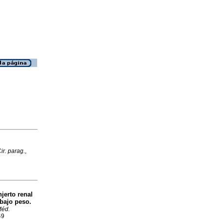
ir. parag.
,
jerto renal
 bajo peso.
Méd.
49