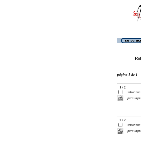
Ref
página 1 de 1
1 / 2
selecciona
para impr
2 / 2
selecciona
para impr