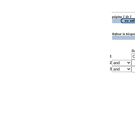
página 1 de 1
Refinar la búsqu
B
1
2
3