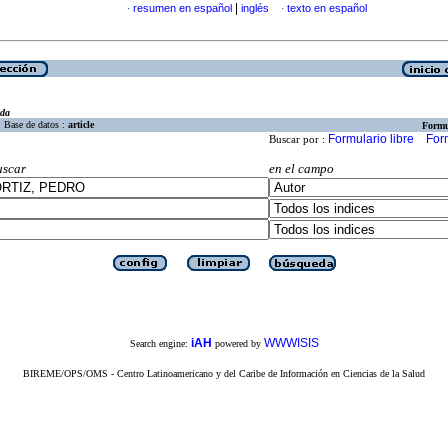
|
resumen en español
inglés
texto en español
·
·
eda
Base de datos :
article
Formu
Formulario libre
For
Buscar por :
uscar
en el campo
iAH
WWWISIS
Search engine:
powered by
BIREME/OPS/OMS - Centro Latinoamericano y del Caribe de Información en Ciencias de la Salud