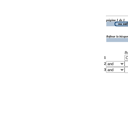
página 1 de 1
Refinar la búsqu
B
1
2
3