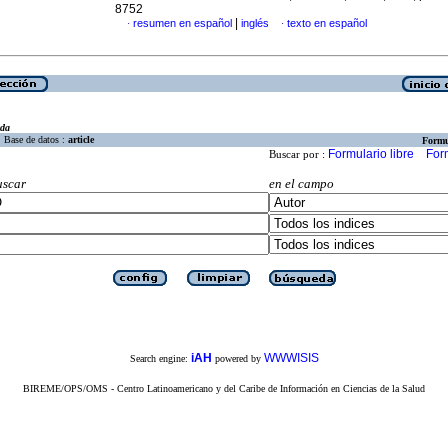
8752
|
resumen en español
inglés
texto en español
·
·
eda
Base de datos :
article
Formu
Formulario libre
For
Buscar por :
uscar
en el campo
iAH
WWWISIS
Search engine:
powered by
BIREME/OPS/OMS - Centro Latinoamericano y del Caribe de Información en Ciencias de la Salud