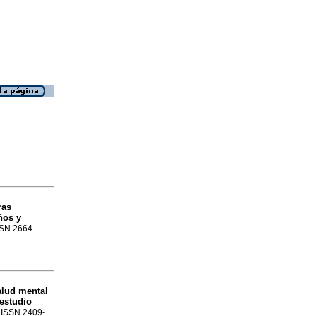
ras
ños y
ISSN 2664-
alud mental
 estudio
6. ISSN 2409-