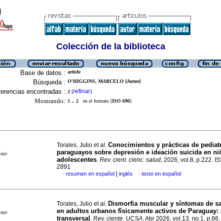
Colección de la biblioteca
Base de datos :
article
Búsqueda :
O'HIGGINS, MARCELO [Autor]
erencias encontradas :
refinar
2
[
]
Mostrando:
1 .. 2
en el formato [
ISO 690
]
Conocimientos y prácticas de pediat
Torales, Julio et al.
paraguayos sobre depresión e ideación suicida en ni
imir
adolescentes
.
Rev. cient. cienc. salud
, 2026, vol.8, p.222. 
2891
|
resumen en español
inglés
texto en español
·
·
Dismorfia muscular y síntomas de s
Torales, Julio et al.
en adultos urbanos físicamente activos de Paraguay:
imir
transversal
.
Rev. ciente. UCSA
, Abr 2026, vol.13, no.1, p.8