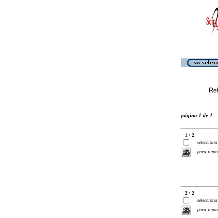
Ref
página 1 de 1
1 / 2
selecciona
para impr
2 / 2
selecciona
para impr