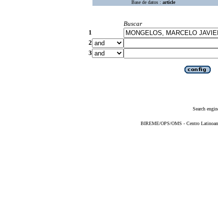
Base de datos :
article
Buscar
1
2
3
Search engin
BIREME/OPS/OMS - Centro Latinoameri