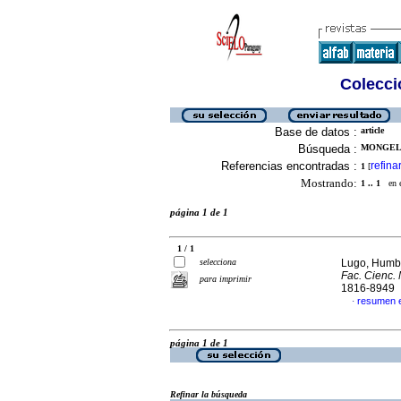
Colecció
Base de datos :
article
Búsqueda :
MONGELO
Referencias encontradas :
refina
1
[
Mostrando:
1 .. 1
en el
página 1 de 1
1 / 1
selecciona
Lugo, Humbe
Fac. Cienc.
para imprimir
1816-8949
resumen 
·
página 1 de 1
Refinar la búsqueda