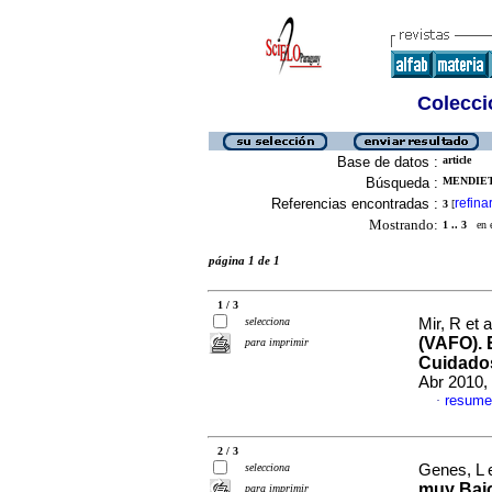
Colecció
Base de datos :
article
Búsqueda :
MENDIETA
Referencias encontradas :
refina
3
[
Mostrando:
1 .. 3
en el
página 1 de 1
1 / 3
selecciona
Mir, R et a
(VAFO). 
para imprimir
Cuidados
Abr 2010,
resume
·
2 / 3
selecciona
Genes, L e
muy Bajo
para imprimir