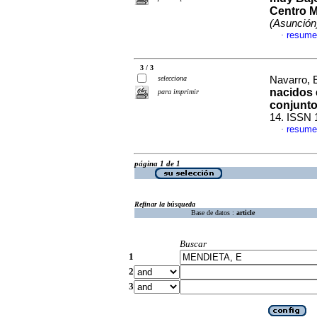
Centro Ma
(Asunción
resume
·
3 / 3
selecciona
Navarro, E
nacidos 
para imprimir
conjunt
14. ISSN 
resume
·
página 1 de 1
Refinar la búsqueda
Base de datos :
article
Buscar
1
2
3