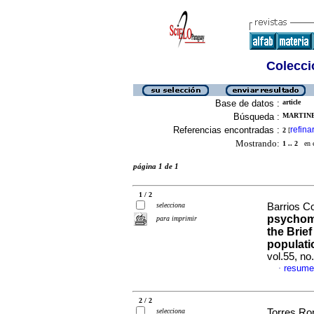
Colecció
Base de datos :
article
Búsqueda :
MARTINE
Referencias encontradas :
refina
2
[
Mostrando:
1 .. 2
en el
página 1 de 1
1 / 2
selecciona
Barrios Co
psychome
para imprimir
the Brief
populati
vol.55, n
resume
·
2 / 2
selecciona
Torres Ro