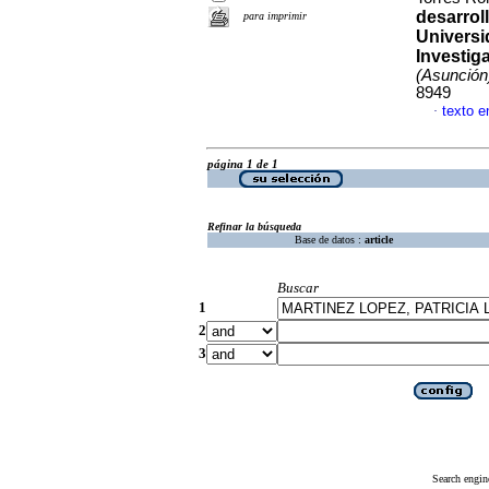
desarroll
para imprimir
Universi
Investig
(Asunción
8949
texto e
·
página 1 de 1
Refinar la búsqueda
Base de datos :
article
Buscar
1
2
3
Search engin