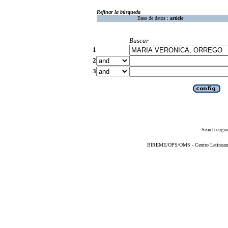
Refinar la búsqueda
Base de datos :
article
Buscar
1
2
3
Search engin
BIREME/OPS/OMS - Centro Latinoameri