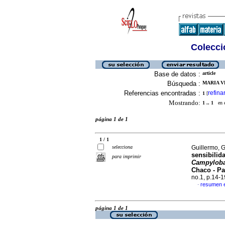
Colecció
Base de datos :
article
Búsqueda :
MARIA V
Referencias encontradas :
refina
1
[
Mostrando:
1 .. 1
en el
página 1 de 1
1 / 1
selecciona
Guillermo, 
sensibilid
para imprimir
Campylobac
Chaco - Pa
no.1, p.14-
resumen 
·
página 1 de 1