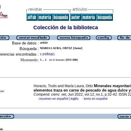
Colección de la biblioteca
Base de datos :
article
Búsqueda :
MARIA LAURA, ORTIZ [Autor]
erencias encontradas :
refinar
1
[
]
Mostrando:
1 .. 1
en el formato [
ISO 690
]
Minerales mayoritar
Horacio, Trulls and María Laura, Ortiz
elementos traza en carne de pescado de agua dulce y
imir
Compend. cienc. vet
, Jun 2022, vol.12, no.1, p.32-42. ISSN 
|
resumen en español
inglés
texto en español
·
·
eda