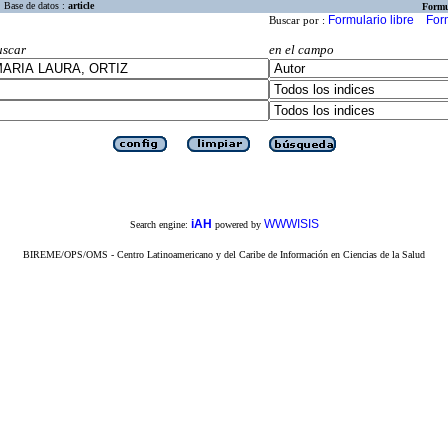
Base de datos :
article
Formu
Formulario libre
For
Buscar por :
uscar
en el campo
iAH
WWWISIS
Search engine:
powered by
BIREME/OPS/OMS - Centro Latinoamericano y del Caribe de Información en Ciencias de la Salud