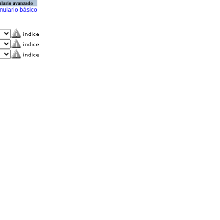
lario avanzado
mulario básico