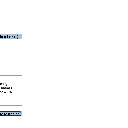
ios y
 salada
.
2226-1761