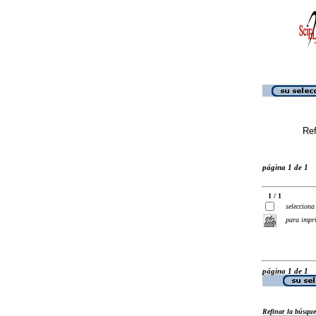
Ref
página 1 de 1
1 / 1
selecciona
para impr
página 1 de 1
Refinar la búsqu