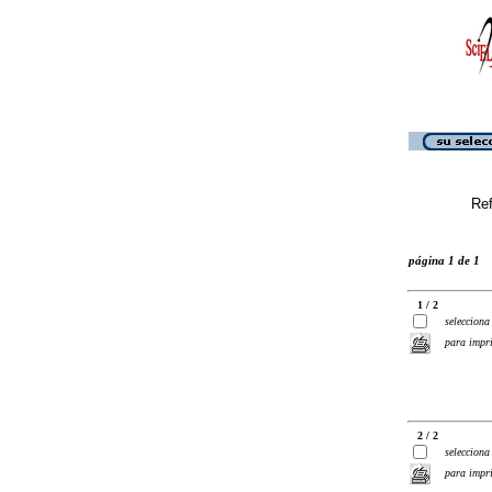
Ref
página 1 de 1
1 / 2
selecciona
para impr
2 / 2
selecciona
para impr