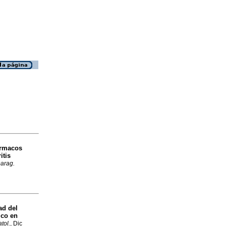
ármacos
itis
parag.
ad del
ico en
tol.
, Dic