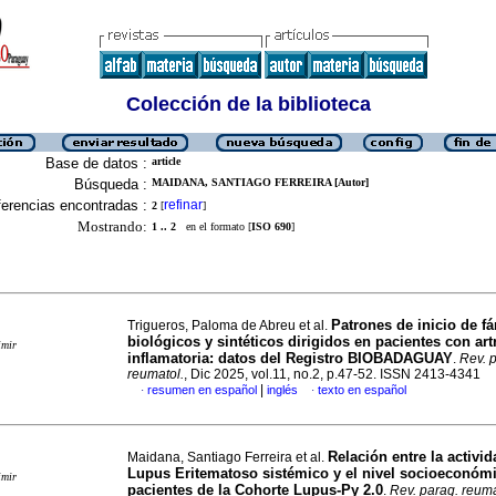
Colección de la biblioteca
Base de datos :
article
Búsqueda :
MAIDANA, SANTIAGO FERREIRA [Autor]
erencias encontradas :
refinar
2
[
]
Mostrando:
1 .. 2
en el formato [
ISO 690
]
Patrones de inicio de f
Trigueros, Paloma de Abreu et al.
biológicos y sintéticos dirigidos en pacientes con artr
imir
inflamatoria: datos del Registro BIOBADAGUAY
.
Rev. 
reumatol.
, Dic 2025, vol.11, no.2, p.47-52. ISSN 2413-4341
|
resumen en español
inglés
texto en español
·
·
Relación entre la activid
Maidana, Santiago Ferreira et al.
Lupus Eritematoso sistémico y el nivel socioeconóm
imir
pacientes de la Cohorte Lupus-Py 2.0
.
Rev. parag. reuma