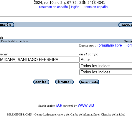
2024, vol.10, no.2, p.67-72. ISSN 2413-4341
|
resumen en español
inglés
texto en español
·
·
eda
Base de datos :
article
Formu
Formulario libre
For
Buscar por :
uscar
en el campo
iAH
WWWISIS
Search engine:
powered by
BIREME/OPS/OMS - Centro Latinoamericano y del Caribe de Información en Ciencias de la Salud