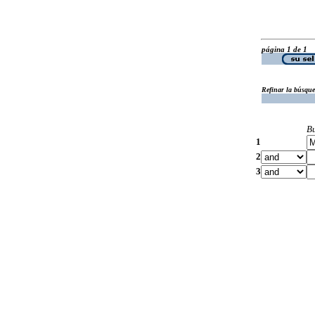
página 1 de 1
Refinar la búsqu
B
1
2
3