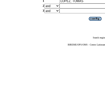
1
2
3
Search engin
BIREME/OPS/OMS - Centro Latinoameri