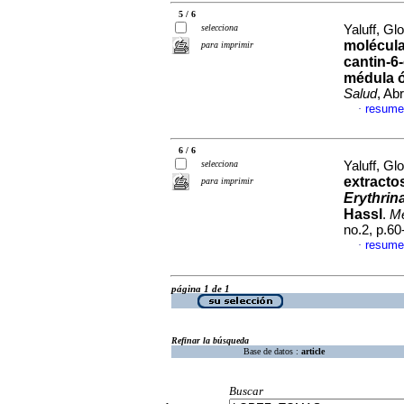
5 / 6
selecciona
Yaluff, Glo
molécula
para imprimir
cantin-6
médula ó
Salud
, Ab
resume
·
6 / 6
selecciona
Yaluff, Glo
extracto
para imprimir
Erythrin
Hassl
.
Me
no.2, p.6
resume
·
página 1 de 1
Refinar la búsqueda
Base de datos :
article
Buscar