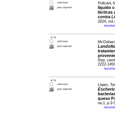
selecciona
Policani, 
líquido 
para imprimir
lácticas
contra
L
2024, vol
resume
·
3 / 6
selecciona
McGahan, 
Landolti
para imprimir
tratamie
provenie
Rep. cien
2222-145
resume
·
4 / 6
selecciona
López, To
Escheric
para imprimir
bacteria
queso P
no.1, p.3
resume
·