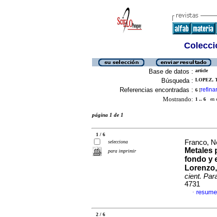
Colecció
Base de datos :
article
Búsqueda :
LOPEZ, T
Referencias encontradas :
refina
6
[
Mostrando:
1 .. 6
en el
página 1 de 1
1 / 6
Franco, N
selecciona
Metales 
para imprimir
fondo y 
Lorenzo,
cient. Par
4731
resume
·
2 / 6