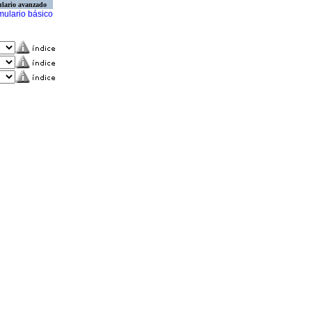
lario avanzado
mulario básico