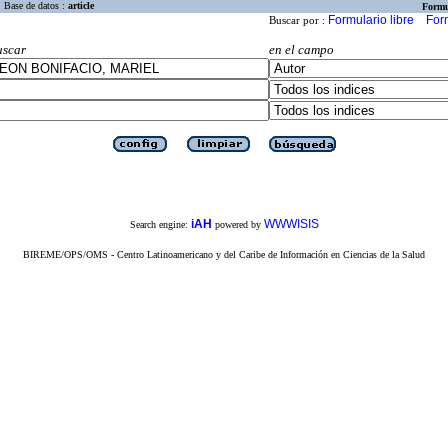
Base de datos :
article
Formu
Formulario libre
For
Buscar por :
uscar
en el campo
iAH
WWWISIS
Search engine:
powered by
BIREME/OPS/OMS - Centro Latinoamericano y del Caribe de Información en Ciencias de la Salud