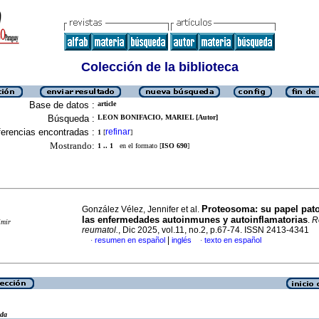
Colección de la biblioteca
Base de datos :
article
Búsqueda :
LEON BONIFACIO, MARIEL [Autor]
erencias encontradas :
refinar
1
[
]
Mostrando:
1 .. 1
en el formato [
ISO 690
]
Proteosoma: su papel pat
González Vélez, Jennifer et al.
las enfermedades autoinmunes y autoinflamatorias
.
R
imir
reumatol.
, Dic 2025, vol.11, no.2, p.67-74. ISSN 2413-4341
|
resumen en español
inglés
texto en español
·
·
eda