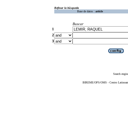
Refinar la búsqueda
Base de datos :
article
Buscar
1
2
3
Search engin
BIREME/OPS/OMS - Centro Latinoameri