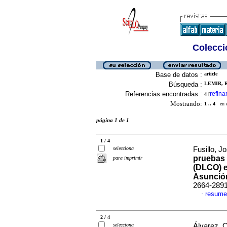
Colecció
Base de datos :
article
Búsqueda :
LEMIR, R
Referencias encontradas :
refina
4
[
Mostrando:
1 .. 4
en el
página 1 de 1
1 / 4
selecciona
Fusillo, Jo
pruebas 
para imprimir
(DLCO) e
Asunció
2664-289
resume
·
2 / 4
selecciona
Álvarez, 