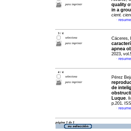
quality 
para imprimir
in a gro
cient. cie
resume
·
3 / 4
selecciona
Cáceres, R
caracterí
para imprimir
apnea ob
2023, vol
resume
·
4 / 4
selecciona
Pérez Bej
reproduc
para imprimir
de inteli
obstruct
Luque
.
M
p.201. IS
resume
·
página 1 de 1