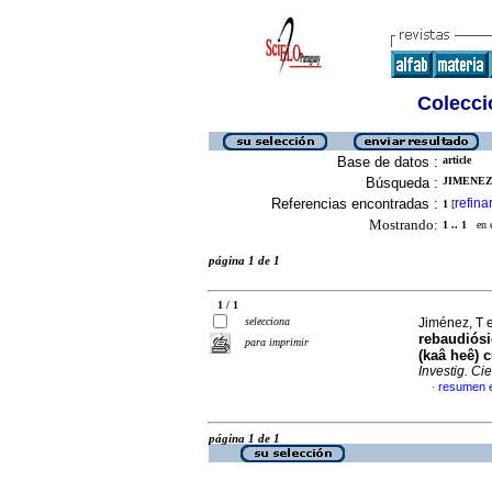
Colecció
Base de datos :
article
Búsqueda :
JIMENEZ,
Referencias encontradas :
refina
1
[
Mostrando:
1 .. 1
en el
página 1 de 1
1 / 1
selecciona
Jiménez, T e
rebaudiós
para imprimir
(kaâ heê) 
Investig. Ci
resumen 
·
página 1 de 1