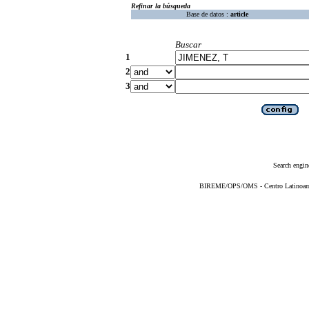
Refinar la búsqueda
Base de datos :
article
Buscar
1
2
3
Search engin
BIREME/OPS/OMS - Centro Latinoameri