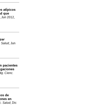
s atípicos
ad que
, Jun 2012,
zer
. Salud
, Jun
n pacientes
tigaciones
tig. Cienc.
ios de
iones en
c. Salud
, Dic