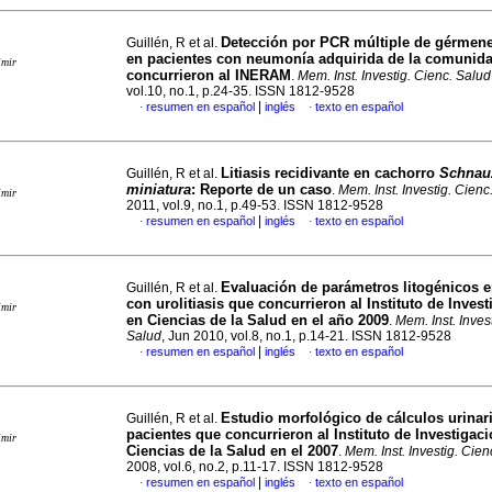
Detección por PCR múltiple de gérmene
Guillén, R et al.
en pacientes con neumonía adquirida de la comunid
imir
concurrieron al INERAM
.
Mem. Inst. Investig. Cienc. Salud
vol.10, no.1, p.24-35. ISSN 1812-9528
|
resumen en español
inglés
texto en español
·
·
Litiasis recidivante en cachorro
Schnau
Guillén, R et al.
miniatura
:
Reporte de un caso
.
Mem. Inst. Investig. Cienc
imir
2011, vol.9, no.1, p.49-53. ISSN 1812-9528
|
resumen en español
inglés
texto en español
·
·
Evaluación de parámetros litogénicos e
Guillén, R et al.
con urolitiasis que concurrieron al Instituto de Inves
imir
en Ciencias de la Salud en el año 2009
.
Mem. Inst. Inves
Salud
, Jun 2010, vol.8, no.1, p.14-21. ISSN 1812-9528
|
resumen en español
inglés
texto en español
·
·
Estudio morfológico de cálculos urinar
Guillén, R et al.
pacientes que concurrieron al Instituto de Investigac
imir
Ciencias de la Salud en el 2007
.
Mem. Inst. Investig. Cien
2008, vol.6, no.2, p.11-17. ISSN 1812-9528
|
resumen en español
inglés
texto en español
·
·