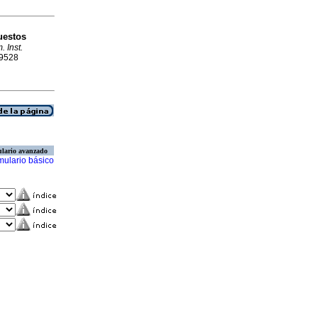
uestos
 Inst.
-9528
lario avanzado
mulario básico