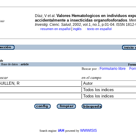
Valores Hematologicos en individuos exp
Díaz, V et al.
accidentalmente a insecticidas organofosforados
.
Mem.
imir
Investig. Cienc. Salud
, 2002, vol.1, no.1, p.01-04. ISSN 1812
|
resumen en español
inglés
texto en español
·
·
eda
Base de datos :
article
Formu
Formulario libre
For
Buscar por :
uscar
en el campo
iAH
WWWISIS
Search engine:
powered by