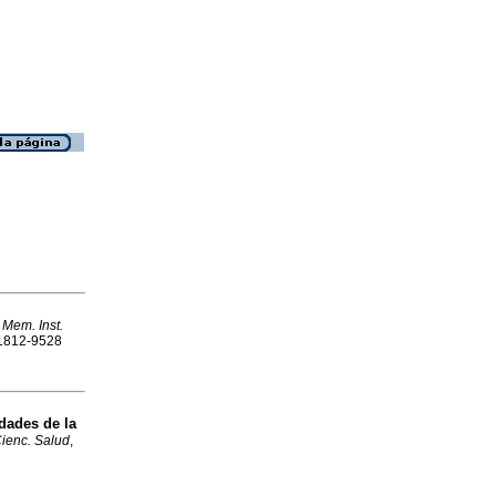
.
Mem. Inst.
N 1812-9528
dades de la
Cienc. Salud
,