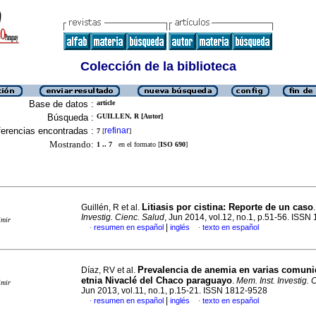
Colección de la biblioteca
Base de datos :
article
Búsqueda :
GUILLEN, R [Autor]
erencias encontradas :
refinar
7
[
]
Mostrando:
1 .. 7
en el formato [
ISO 690
]
Litiasis por cistina: Reporte de un caso
Guillén, R et al.
Investig. Cienc. Salud
, Jun 2014, vol.12, no.1, p.51-56. ISS
imir
|
resumen en español
inglés
texto en español
·
·
Prevalencia de anemia en varias comuni
Díaz, RV et al.
etnia Nivaclé del Chaco paraguayo
.
Mem. Inst. Investig. 
imir
Jun 2013, vol.11, no.1, p.15-21. ISSN 1812-9528
|
resumen en español
inglés
texto en español
·
·