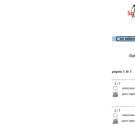
Ref
página 1 de 1
1 / 7
selecciona
para impr
2 / 7
selecciona
para impr