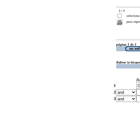
7 / 7
selecciona
para impr
página 1 de 1
Refinar la búsqu
B
1
2
3