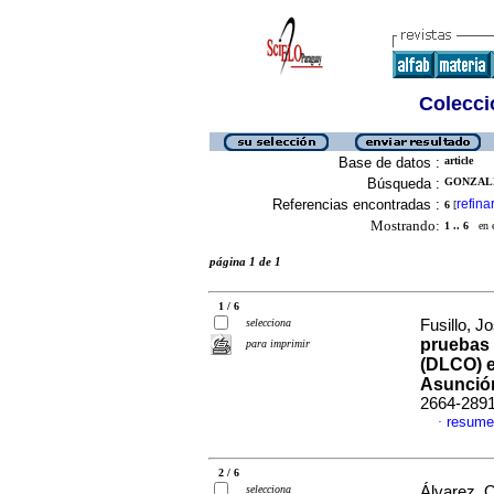
Colecció
Base de datos :
article
Búsqueda :
GONZALE
Referencias encontradas :
refina
6
[
Mostrando:
1 .. 6
en el
página 1 de 1
1 / 6
selecciona
Fusillo, Jo
pruebas 
para imprimir
(DLCO) e
Asunció
2664-289
resume
·
2 / 6
selecciona
Álvarez, 