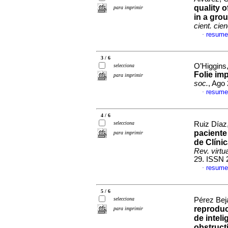
quality 
para imprimir
in a gro
cient. cie
resume
·
3 / 6
O’Higgins,
selecciona
Folie i
para imprimir
soc.
, Ago
resume
·
4 / 6
selecciona
Ruiz Díaz,
paciente 
para imprimir
de Clíni
Rev. virtu
29. ISSN 
resume
·
5 / 6
selecciona
Pérez Bej
reproduc
para imprimir
de inteli
obstruct