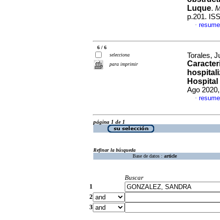
Luque
.
M
p.201. IS
resume
·
6 / 6
Torales, J
selecciona
Caracter
para imprimir
hospitali
Hospital
Ago 2020,
resume
·
página 1 de 1
Refinar la búsqueda
Base de datos :
article
Buscar
1
2
3