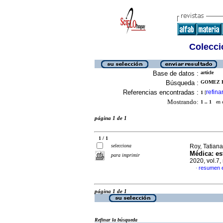
Colecció
Base de datos :
article
Búsqueda :
GOMEZ F
Referencias encontradas :
refina
1
[
Mostrando:
1 .. 1
en el
página 1 de 1
1 / 1
selecciona
Roy, Tatiana
Médica: es
para imprimir
2020, vol.7
resumen 
·
página 1 de 1
Refinar la búsqueda