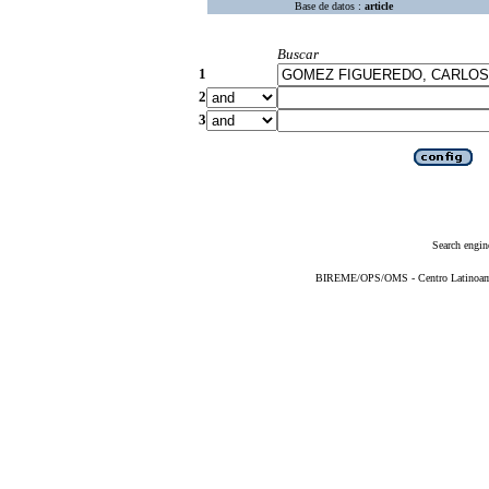
Base de datos :
article
Buscar
1
2
3
Search engin
BIREME/OPS/OMS - Centro Latinoameri