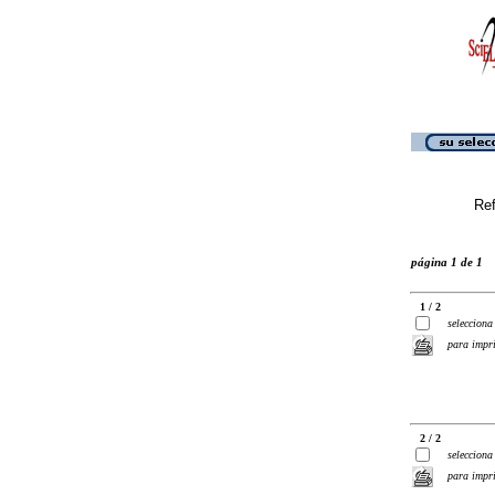
Ref
página 1 de 1
1 / 2
selecciona
para impr
2 / 2
selecciona
para impr