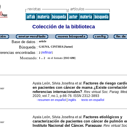
Colección de la biblioteca
Base de datos :
article
Búsqueda :
GAUNA, CINTHIA [Autor]
erencias encontradas :
refinar
2
[
]
Mostrando:
1 .. 2
en el formato [
ISO 690
]
Factores de riesgo cardi
Ayala León, Silvia Josefina et al.
en pacientes con cáncer de mama ¿Existe correlación
imir
referencias internacionales?
.
Rev. virtual Soc. Parag. Med.
2020, vol.7, no.1, p.66-76. ISSN 2312-3893
|
resumen en español
inglés
texto en español
·
·
Factores etiológicos y
Ayala León, Silvia Josefina et al.
caracterización de pacientes con cáncer de pulmón e
imir
Instituto Nacional del Cáncer, Paraguay
.
Rev. virtual So