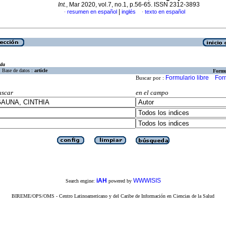
Int.
, Mar 2020, vol.7, no.1, p.56-65. ISSN 2312-3893
|
resumen en español
inglés
texto en español
·
·
eda
Base de datos :
article
Formu
Formulario libre
For
Buscar por :
uscar
en el campo
iAH
WWWISIS
Search engine:
powered by
BIREME/OPS/OMS - Centro Latinoamericano y del Caribe de Información en Ciencias de la Salud