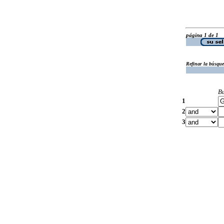
página 1 de 1
Refinar la búsqu
B
1
2
3