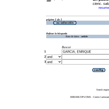
cienc. sal
resume
·
página 1 de 1
Refinar la búsqueda
Base de datos :
article
Buscar
1
2
3
Search engin
BIREME/OPS/OMS - Centro Latinoameri