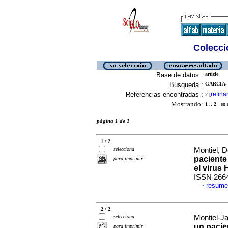
Colecció
Base de datos :
article
Búsqueda :
GARCIA, 
Referencias encontradas :
refina
2
[
Mostrando:
1 .. 2
en el
página 1 de 1
1 / 2
selecciona
Montiel, D
paciente
para imprimir
el virus 
ISSN 266
resume
·
2 / 2
selecciona
Montiel-Ja
un paci
para imprimir