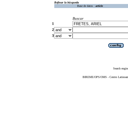
Refinar la búsqueda
Base de datos :
article
Buscar
1
2
3
Search engin
BIREME/OPS/OMS - Centro Latinoameri