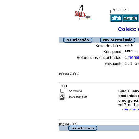
Colecció
Base de datos :
article
Búsqueda :
FRETES, 
Referencias encontradas :
refina
1
[
Mostrando:
1 .. 1
en el
página 1 de 1
1 / 1
selecciona
García Bello
pacientes 
para imprimir
emergenci
vol.7, no.1,
resumen 
·
página 1 de 1