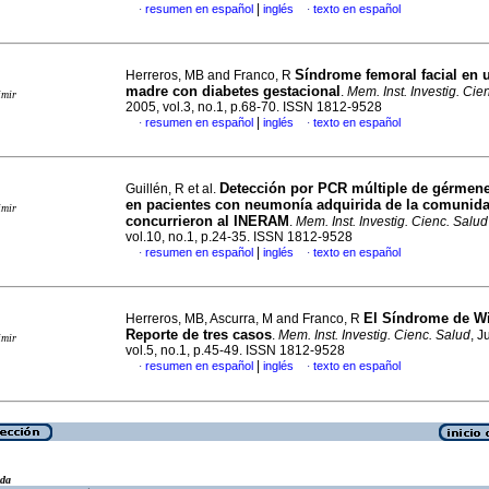
|
resumen en español
inglés
texto en español
·
·
Síndrome femoral facial en u
Herreros, MB and Franco, R
madre con diabetes gestacional
.
Mem. Inst. Investig. Cie
imir
2005, vol.3, no.1, p.68-70. ISSN 1812-9528
|
resumen en español
inglés
texto en español
·
·
Detección por PCR múltiple de gérmene
Guillén, R et al.
en pacientes con neumonía adquirida de la comunid
imir
concurrieron al INERAM
.
Mem. Inst. Investig. Cienc. Salud
vol.10, no.1, p.24-35. ISSN 1812-9528
|
resumen en español
inglés
texto en español
·
·
El Síndrome de Wi
Herreros, MB, Ascurra, M and Franco, R
Reporte de tres casos
.
Mem. Inst. Investig. Cienc. Salud
, J
imir
vol.5, no.1, p.45-49. ISSN 1812-9528
|
resumen en español
inglés
texto en español
·
·
eda