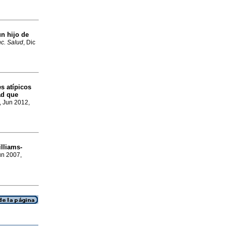
n hijo de
nc. Salud
, Dic
s atípicos
ad que
, Jun 2012,
lliams-
un 2007,