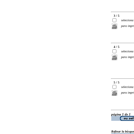
3 / 5
selecciona
para impr
4 / 5
selecciona
para impr
5 / 5
selecciona
para impr
página 1 de 1
Refinar la búsqu