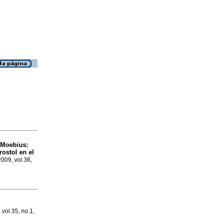
 Moebius:
ostol en el
2009, vol.36,
 vol.35, no.1,