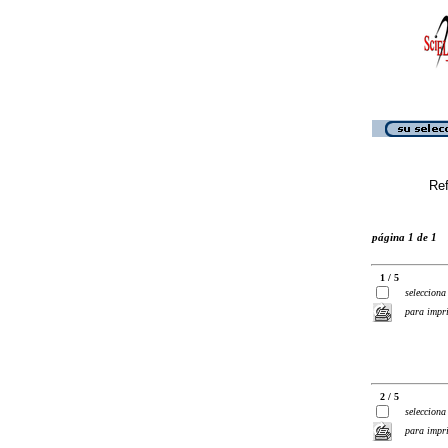
Ref
página 1 de 1
1 / 5
selecciona
para impr
2 / 5
selecciona
para impr