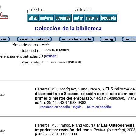
Colección de la biblioteca
Base de datos :
article
Búsqueda :
FRANCO, R [Autor]
erencias encontradas :
refinar
5
[
]
Mostrando:
1 .. 5
en el formato [
ISO 690
]
El Síndrome de
Herreros, MB, Rodríguez, S and Franco, R
descripción de 8 casos, relación con el uso de misopr
imir
primer trimestre del embarazo
.
Pediatr. (Asunción)
, Mar 
no.1, p.35-41. ISSN 1683-9803
|
resumen en español
inglés
texto en español
·
·
Las Osteogenesis
Herreros, MB, Franco, R and Ascurra, M
imperfectas: revisión del tema
.
Pediatr. (Asunción)
, 2008,
imir
p.33-37. ISSN 1683-9803