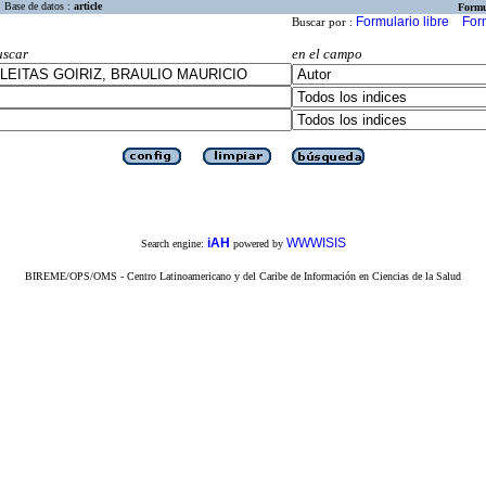
Base de datos :
article
Formu
Formulario libre
For
Buscar por :
uscar
en el campo
iAH
WWWISIS
Search engine:
powered by
BIREME/OPS/OMS - Centro Latinoamericano y del Caribe de Información en Ciencias de la Salud