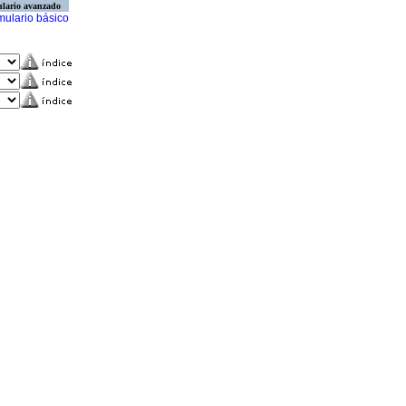
lario avanzado
mulario básico