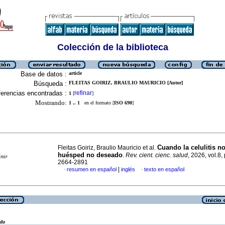
Colección de la biblioteca
Base de datos :
article
Búsqueda :
FLEITAS GOIRIZ, BRAULIO MAURICIO [Autor]
erencias encontradas :
refinar
1
[
]
Mostrando:
1 .. 1
en el formato [
ISO 690
]
Cuando la celulitis n
Fleitas Goiriz, Braulio Mauricio et al.
huésped no deseado
.
Rev. cient. cienc. salud
, 2026, vol.8,
imir
2664-2891
|
resumen en español
inglés
texto en español
·
·
eda