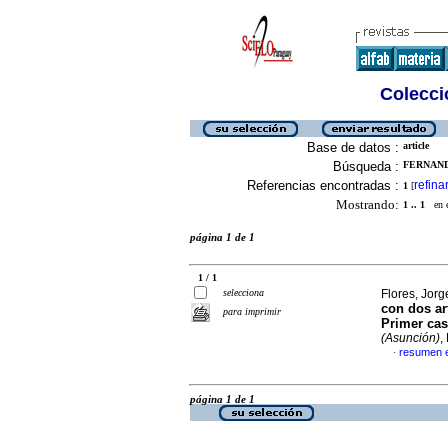
Colecció
Base de datos :
article
Búsqueda :
FERNAND
Referencias encontradas :
refina
1
[
Mostrando:
1 .. 1
en el
página 1 de 1
1 / 1
selecciona
Flores, Jorge
con dos ar
para imprimir
Primer cas
(Asunción)
,
resumen 
·
página 1 de 1