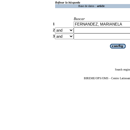
Refinar la búsqueda
Base de datos :
article
Buscar
1
2
3
Search engin
BIREME/OPS/OMS - Centro Latinoameri